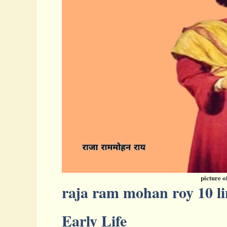
picture 
raja ram mohan roy
10 l
Early Life