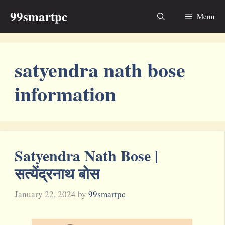
Skip
99smartpc
Menu
to
content
satyendra nath bose
information
Satyendra Nath Bose |
सत्येंद्रनाथ बोस
January 22, 2024
by
99smartpc